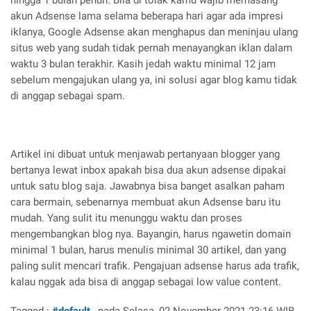
hingga 1 bulan penuh. Bila di tolak kamu wajib memasang
akun Adsense lama selama beberapa hari agar ada impresi
iklanya, Google Adsense akan menghapus dan meninjau ulang
situs web yang sudah tidak pernah menayangkan iklan dalam
waktu 3 bulan terakhir. Kasih jedah waktu minimal 12 jam
sebelum mengajukan ulang ya, ini solusi agar blog kamu tidak
di anggap sebagai spam.
Artikel ini dibuat untuk menjawab pertanyaan blogger yang
bertanya lewat inbox apakah bisa dua akun adsense dipakai
untuk satu blog saja. Jawabnya bisa banget asalkan paham
cara bermain, sebenarnya membuat akun Adsense baru itu
mudah. Yang sulit itu menunggu waktu dan proses
mengembangkan blog nya. Bayangin, harus ngawetin domain
minimal 1 bulan, harus menulis minimal 30 artikel, dan yang
paling sulit mencari trafik. Pengajuan adsense harus ada trafik,
kalau nggak ada bisa di anggap sebagai low value content.
Tagged :
#default
, pada Selasa, 02 November 2021 23:16 WIB