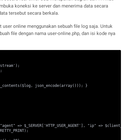
mbuka koneksi ke server dan menerima data secara
ata tersebut secara berkala.
t user online menggunakan sebuah file log saja. Untuk
ah file dengan nama user-online.php, dan isi kode nya
stream');

;

_contents($log, json_encode(array())); }

"agent" => $_SERVER['HTTP_USER_AGENT'], "ip" => $client_ip);

RETTY_PRINT);
