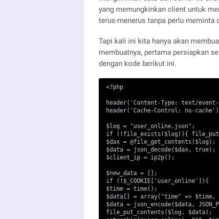
yang memungkinkan client untuk me
terus-menerus tanpa perlu meminta d
Tapi kali ini kita hanya akan membua
membuatnya, pertama persiapkan sebu
dengan kode berikut ini.
<?php

header('Content-Type: text/event-
header('Cache-Control: no-cache')
$log = "user_online.json";

if (!file_exists($log)){ file_put
$dax = @file_get_contents($log);

$data = json_decode($dax, true);

$client_ip = ip2p();

$new_data = [];

if (!$_COOKIE['user_online']){

$time = time();

$data[] = array("time" => $time, 
$data = json_encode($data, JSON_P
file_put_contents($log, $data);
