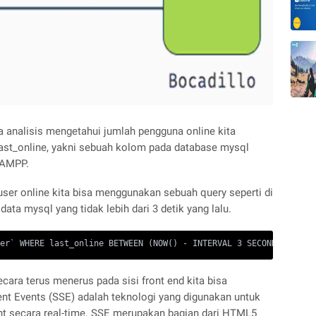
 analisis mengetahui jumlah pengguna online kita
st_online, yakni sebuah kolom pada database mysql
TAMPP.
ser online kita bisa menggunakan sebuah query seperti di
ata mysql yang tidak lebih dari 3 detik yang lalu.
er` WHERE last_online BETWEEN (NOW() - INTERVAL 3 SECOND) AND NO
cara terus menerus pada sisi front end kita bisa
t Events (SSE) adalah teknologi yang digunakan untuk
ent secara real-time. SSE merupakan bagian dari HTML5