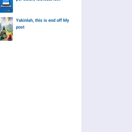
Yakinlah, this is end off My
post
W();