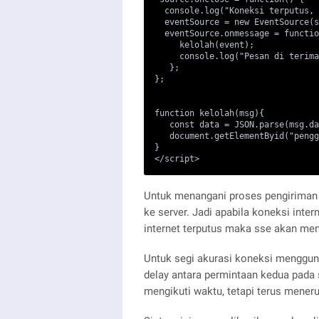
  console.log("Koneksi terputus, 
  eventSource = new EventSource(s
  eventSource.onmessage = functio
     kelolah(event);

     console.log("Pesan di terima
   };

};

function kelolah(msg){

   const data = JSON.parse(msg.da
   document.getElementByid("pengg
}

</script>
Untuk menangani proses pengiriman d
ke server. Jadi apabila koneksi inte
internet terputus maka sse akan men
Untuk segi akurasi koneksi mengguna
delay antara permintaan kedua pada s
mengikuti waktu, tetapi terus mener