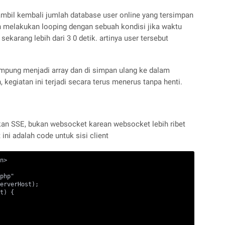
mbil kembali jumlah database user online yang tersimpan
an melakukan looping dengan sebuah kondisi jika waktu
ekarang lebih dari 3 0 detik. artinya user tersebut
tampung menjadi array dan di simpan ulang ke dalam
, kegiatan ini terjadi secara terus menerus tanpa henti.
kan SSE, bukan websocket karean websocket lebih ribet
ini adalah code untuk sisi client
n>

php"

erverHost);

t) {
