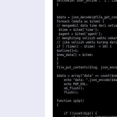
setcookie('user_online', "1", tim
}

$data = json_decode(@file_get_con
foreach ($data as $item) {

// mengambil data time dari setia
 $time = $item['time'];

 $agent = $item['agent'];

// menghitung selisih waktu sekar
// jika selisih waktu kurang dari
if ( (time() - $time)  < 30) {

$online[]=1;

$new_data[] = $item;

}

}

file_put_contents($log, json_enco
$data = array("data" => count($ne
    echo "data: ".json_encode($da
    echo PHP_EOL;

    ob_flush();

    flush();

function ip2p()

{

    if (!isset($ip)) {
