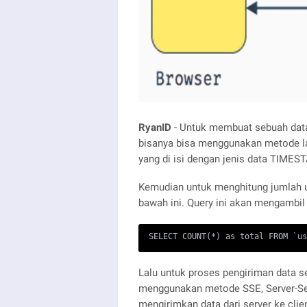
RyanID
- Untuk membuat sebuah data
bisanya bisa menggunakan metode la
yang di isi dengan jenis data TIMES
Kemudian untuk menghitung jumlah u
bawah ini. Query ini akan mengambil d
SELECT COUNT(*) as total FROM `us
Lalu untuk proses pengiriman data se
menggunakan metode SSE, Server-Sen
mengirimkan data dari server ke cli