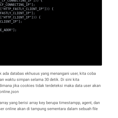
_CF_CONNECTING_IP"])) {

CF_CONNECTING_IP"];

["HTTP_FASTLY_CLIENT_IP"])) {

FASTLY_CLIENT_IP"];

["HTTP_CLIENT_IP"])) {

CLIENT_IP"];

E_ADDR"];

ak ada databas ekhusus yang menangani user, kita coba
 waktu simpan selama 30 detik. Di sini kita
imana jika cookies tidak terdeteksi maka data user akan
online.json
 array yang berisi array key berupa timestampp, agent, dan
er online akan di tampung sementara dalam sebuah file