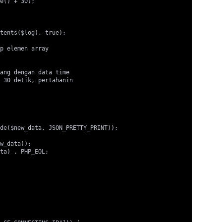
e() + 30);

tents($log), true);

p elemen array

ang dengan data time

 30 detik, pertahanin

de($new_data, JSON_PRETTY_PRINT));

w_data));

ta) . PHP_EOL;
