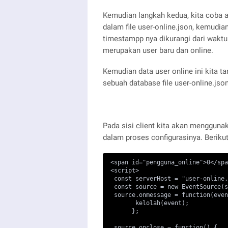
Kemudian langkah kedua, kita coba a
dalam file user-online.json, kemudi
timestampp nya dikurangi dari waktu s
merupakan user baru dan online.
Kemudian data user online ini kita 
sebuah database file user-online.json
Pada sisi client kita akan mengguna
dalam proses configurasinya. Berikut 
<span id="pengguna_online">0</spa
<script>

 const serverHost = "user-online.
 const source = new EventSource(s
 source.onmessage = function(even
       kelolah(event);

      };

 source.onclose = function() {
