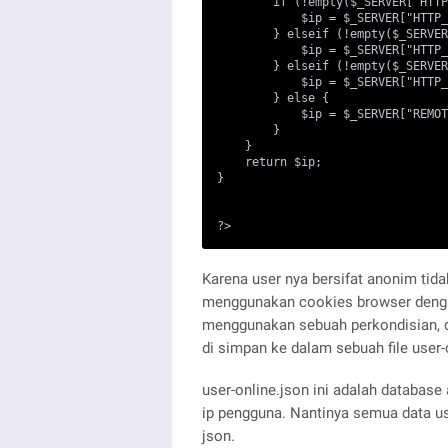
        if (!empty($_SERVER["HTTP
            $ip = $_SERVER["HTTP_
        } elseif (!empty($_SERVER
            $ip = $_SERVER["HTTP_
        } elseif (!empty($_SERVER
            $ip = $_SERVER["HTTP_
        } else {

            $ip = $_SERVER["REMOT
        }

    }

    return $ip;

}

?>
Karena user nya bersifat anonim tid
menggunakan cookies browser dengan
menggunakan sebuah perkondisian, d
di simpan ke dalam sebuah file user-
user-online.json ini adalah database
ip pengguna. Nantinya semua data us
json.