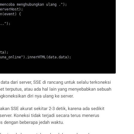
mencoba menghubungkan ulang .");

erverHost);

n(event) {

..");

ta);

una_online").innerHTML(data.data);

ata dari server, SSE di rancang untuk selalu terkoneksi
rnet terputus, atau ada hal lain yang menyebabkan sebuah
gkoneksikan diri nya ulang ke server.
kan SSE akurat sekitar 2-3 detik, karena ada sedikit
erver. Koneksi tidak terjadi secara terus menerus
us dengan beberapa jedah waktu.