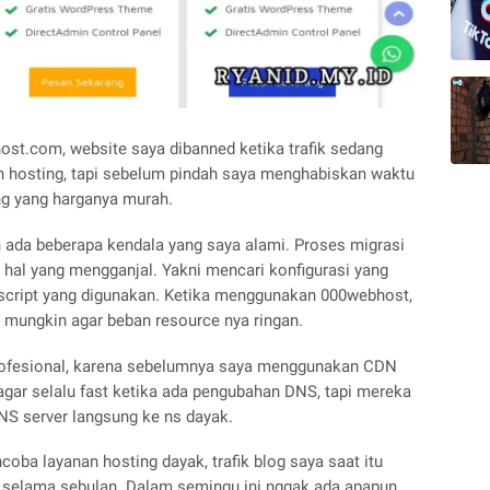
t.com, website saya dibanned ketika trafik sedang
dah hosting, tapi sebelum pindah saya menghabiskan waktu
ng yang harganya murah.
 ada beberapa kendala yang saya alami. Proses migrasi
it hal yang mengganjal. Yakni mencari konfigurasi yang
/script yang digunakan. Ketika menggunakan 000webhost,
 mungkin agar beban resource nya ringan.
rofesional, karena sebelumnya saya menggunakan CDN
 agar selalu fast ketika ada pengubahan DNS, tapi mereka
S server langsung ke ns dayak.
oba layanan hosting dayak, trafik blog saya saat itu
 selama sebulan. Dalam semingu ini nggak ada apapun