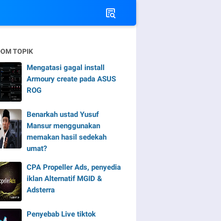
OM TOPIK
Mengatasi gagal install
Armoury create pada ASUS
ROG
Benarkah ustad Yusuf
Mansur menggunakan
memakan hasil sedekah
umat?
CPA Propeller Ads, penyedia
iklan Alternatif MGID &
Adsterra
Penyebab Live tiktok