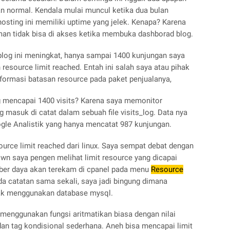
n normal. Kendala mulai muncul ketika dua bulan
sting ini memiliki uptime yang jelek. Kenapa? Karena
man tidak bisa di akses ketika membuka dashborad blog.
blog ini meningkat, hanya sampai 1400 kunjungan saya
esource limit reached. Entah ini salah saya atau pihak
formasi batasan resource pada paket penjualanya,
og mencapai 1400 visits? Karena saya memonitor
g masuk di catat dalam sebuah file visits_log. Data nya
ogle Analistik yang hanya mencatat 987 kunjungan.
rce limit reached dari linux. Saya sempat debat dengan
own saya pengen melihat limit resource yang dicapai
ber daya akan terekam di cpanel pada menu
Resource
da catatan sama sekali, saya jadi bingung dimana
dak menggunakan database mysql.
 menggunakan fungsi aritmatikan biasa dengan nilai
an tag kondisional sederhana. Aneh bisa mencapai limit