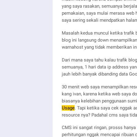
yang saya rasakan, semuanya berjala
pemakaian, saya mulai merasa web ho
saya sering sekali mendpatkan hala
Masalah kedua muncul ketika trafik 
blog ini langsung down menampilkan r
warnahost yang tidak memberikan in
Dari mana saya tahu kalau trafik bl
semuanya, 1 hari data ip address yan
jauh lebih banyak dibanding data Go
30 menit web saya menampilkan resou
kang ivan, karena ketika web saya d
biasanya kelebihan penggunaan sum
Usage
. Tapi ketika saya cek nggak a
resource nya? Padahal cms saya ti
CMS ini sangat ringan, prosss hanya
perhitungan nggak mencapai ribuan d